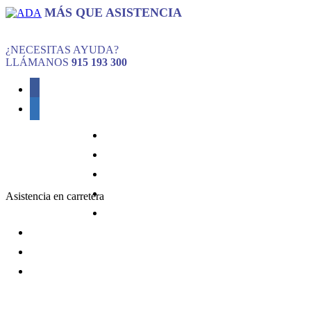
MÁS QUE ASISTENCIA
¿NECESITAS AYUDA?
LLÁMANOS
915 193 300
Inicio
ADA
Sobre nosotros
Servicios
Centros ADA
Asistencia en carretera
Cita previa
Carrito
Contacto
Área privada